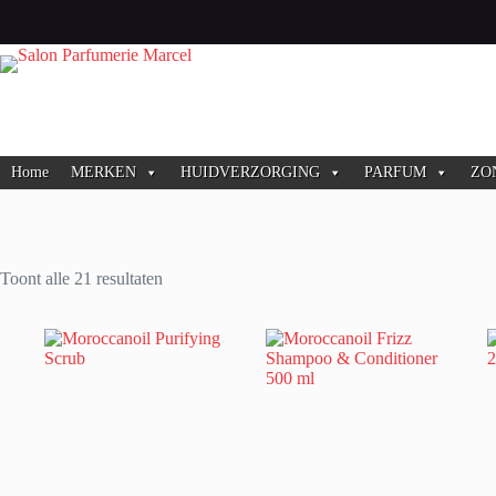
Ga
naar
de
inhoud
Home
MERKEN
HUIDVERZORGING
PARFUM
ZO
Gesorteerd
Toont alle 21 resultaten
op
populariteit