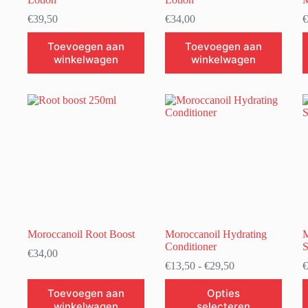
€
39,50
€
34,00
€
Toevoegen aan
Toevoegen aan
winkelwagen
winkelwagen
Moroccanoil Root Boost
Moroccanoil Hydrating
M
Conditioner
€
34,00
Prijsklasse:
€
13,50
-
€
29,50
€
€13,50
Dit
tot
Toevoegen aan
Opties
product
€29,50
winkelwagen
selecteren