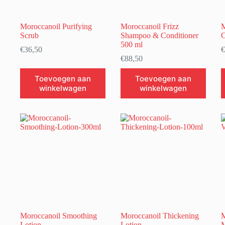
Moroccanoil Purifying
Moroccanoil Frizz
M
Scrub
Shampoo & Conditioner
C
500 ml
€
36,50
€
€
88,50
D
Toevoegen aan
Toevoegen aan
p
winkelwagen
winkelwagen
h
m
v
D
o
k
g
w
o
d
p
Moroccanoil Smoothing
Moroccanoil Thickening
M
Lotion
Lotion