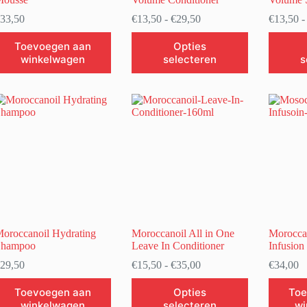
Prijsklasse:
33,50
€
13,50
-
€
29,50
€
13,50
-
€13,50
Dit
Dit
tot
Toevoegen aan
Opties
product
product
€29,50
winkelwagen
selecteren
s
heeft
heeft
meerdere
meerder
variaties.
variaties.
Deze
Deze
optie
optie
kan
kan
gekozen
gekozen
worden
worden
op
op
de
de
productpagina
productp
oroccanoil Hydrating
Moroccanoil All in One
Morocca
Shampoo
Leave In Conditioner
Infusion
Prijsklasse:
29,50
€
15,50
-
€
35,00
€
34,00
€15,50
Dit
tot
Toevoegen aan
Opties
Toe
product
€35,00
winkelwagen
selecteren
wi