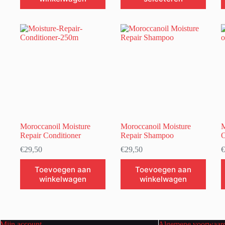
heeft
meerdere
variaties.
Deze
optie
kan
gekozen
worden
op
de
productpagina
Moroccanoil Moisture
Moroccanoil Moisture
M
Repair Conditioner
Repair Shampoo
O
€
29,50
€
29,50
€
D
Toevoegen aan
Toevoegen aan
p
winkelwagen
winkelwagen
h
m
v
D
o
Mijn account
Algemene voorwaar