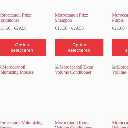
oroccanoil Frizz
Moroccanoil Frizz
Moroccan
onditioner
Shampoo
Purple
Prijsklasse:
Prijsklasse:
13,50
-
€
29,50
€
13,50
-
€
29,50
€
21,00
-
€13,50
€13,50
tot
tot
it
Dit
Dit
€29,50
€29,50
Opties
Opties
roduct
product
product
selecteren
selecteren
s
eeft
heeft
heeft
eerdere
meerdere
meerder
ariaties.
variaties.
variaties.
eze
Deze
Deze
ptie
optie
optie
an
kan
kan
ekozen
gekozen
gekozen
orden
worden
worden
p
op
op
e
de
de
roductpagina
productpagina
productp
oroccanoil Volumizing
Moroccanoil Extra
Moroccan
Mousse
Volume Conditioner
Volume