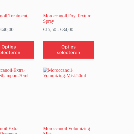
oil Treatment
Moroccanoil Dry Texture
Spray
Prijsklasse:
Prijsklasse:
€
40,00
€
15,50
-
€
34,00
€21,00
€15,50
tot
tot
Dit
€40,00
€34,00
Opties
Opties
product
electeren
selecteren
heeft
e
meerdere
variaties.
Deze
optie
kan
gekozen
worden
op
de
agina
productpagina
oil Extra
Moroccanoil Volumizing
 Shampoo
Mist