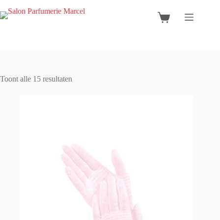
Ga
naar
Winkelwagen
de
inhoud
Gesorteerd
Toont alle 15 resultaten
op
populariteit