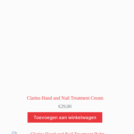
kan
gekozen
worden
op
de
productpagina
Clarins Hand and Nail Treatment Cream
€
29,00
Toevoegen aan winkelwagen