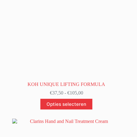
KOH UNIQUE LIFTING FORMULA
Prijsklasse:
€
37,50
-
€
105,00
€37,50
Dit
tot
Opties selecteren
product
€105,00
heeft
meerdere
variaties.
Deze
optie