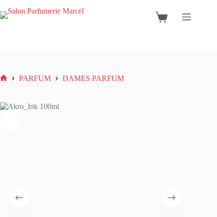
Ga
naar
Winkelwagen
de
inhoud
PARFUM
DAMES PARFUM