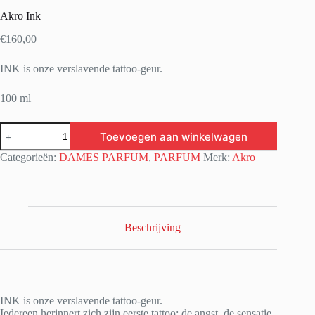
Akro Ink
€
160,00
INK is onze verslavende tattoo-geur.
100 ml
Akro
Toevoegen aan winkelwagen
Ink
aantal
Categorieën:
DAMES PARFUM
,
PARFUM
Merk:
Akro
Beschrijving
INK is onze verslavende tattoo-geur.
Iedereen herinnert zich zijn eerste tattoo: de angst, de sensatie,