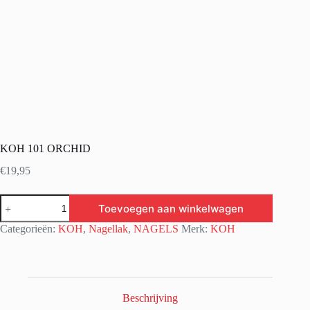
KOH 101 ORCHID
€
19,95
KOH
Toevoegen aan winkelwagen
101
ORCHID
Categorieën:
KOH
,
Nagellak
,
NAGELS
Merk:
KOH
aantal
Beschrijving