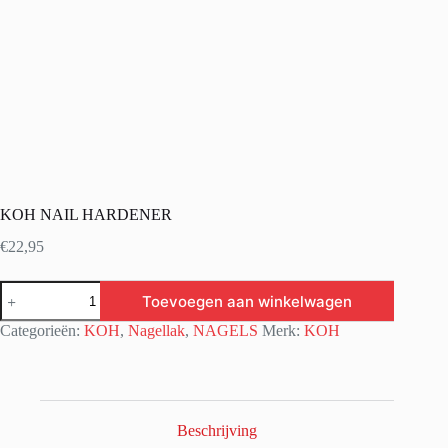
KOH NAIL HARDENER
€
22,95
KOH
Toevoegen aan winkelwagen
NAIL
HARDENER
Categorieën:
KOH
,
Nagellak
,
NAGELS
Merk:
KOH
aantal
Beschrijving