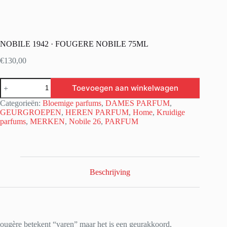
NOBILE 1942 · FOUGERE NOBILE 75ML
€
130,00
NOBILE
Toevoegen aan winkelwagen
1942
·
Categorieën:
Bloemige parfums
,
DAMES PARFUM
,
FOUGERE
GEURGROEPEN
,
HEREN PARFUM
,
Home
,
Kruidige
NOBILE
parfums
,
MERKEN
,
Nobile 26
,
PARFUM
75ML
aantal
Beschrijving
ougère betekent “varen” maar het is een geurakkoord,