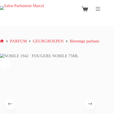
Ga
naar
Winkelwagen
de
inhoud
PARFUM
GEURGROEPEN
Bloemige parfums